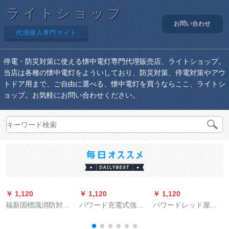
ライトショップ
お問い合わせ
代理購入専門サイト
停電・防災対策に使える懐中電灯専門代理販売店、ライトショップ。
当店は各種の懐中電灯をよういしており、防災対策、停電対策やアウ
トドア用まで、ご自由に選べる、懐中電灯を買うならここ、ライトシ
ョップ。お気軽にお問い合わせください。
￥ 1,120
￥ 1,120
￥ 1,120
￥
福新国標識消防対応
パワード充電式強光
パワードレッド屋外
久
急電灯停電対応緊急
懐中電灯屋外緊急懐
照明マットアルミニ
灯充電式両頭応急照
中電灯led強光手圧懐
ウム合金の強い光ヘ
プ