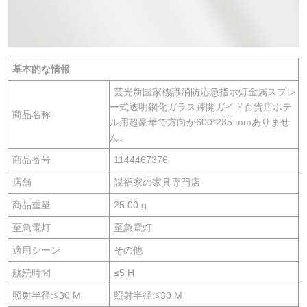
基本的な情報
芸光新国家標識消防応急指示灯金属スプレ
ー式透明鋼化ガラス疎開ガイド百貨店ホテ
商品名称
ル用超豪華で方向が600*235 mmありませ
ん。
商品番号
1144467376
店舗
謀福家の家具専門店
商品重量
25.00 g
至急電灯
至急電灯
適用シーン
その他
航続時間
≤5 H
照射半径:≦30 M
照射半径:≦30 M