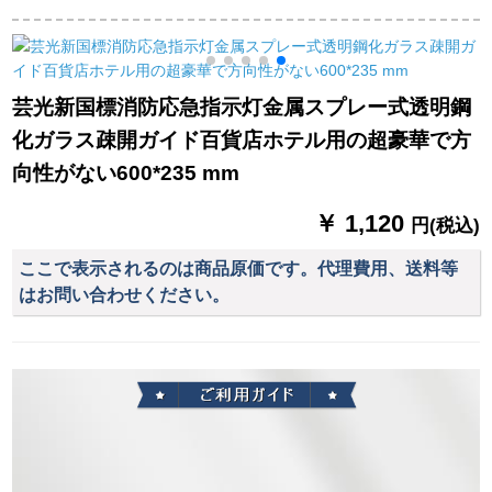
明安全出口ランプラ
中電灯遠射充電防水
ッドに懐中電灯をつ
ンプ標識灯避難灯
緊急家庭用屋外ライ
けて充電して釣りを
【消防検収保証金】
ド黒
する。
芸光新国標消防応急指示灯金属スプレー式透明鋼
化ガラス疎開ガイド百貨店ホテル用の超豪華で方
向性がない600*235 mm
￥ 1,120
円(税込)
ここで表示されるのは商品原価です。代理費用、送料等
はお問い合わせください。