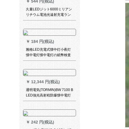
￥
544 円(税込)
久量LEDジット6000ミリアン
リチウム電池光遠射充電ラン
プ5 W超明るい夜釣りランプ
ヘッド着用式懐中電灯航続20
h
￥
184 円(税込)
雅格LED充電式懐中灯小夜灯
懐中電灯懐中電灯の紙幣検査
灯YG-3850オレンジ色
￥
12,344 円(税込)
通明電気(TORMIN)BW 7100 B
LED強光高射程防爆懐中電灯
屋外超亮パトロールサーチラ
イト
￥
242 円(税込)