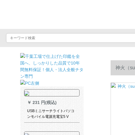
ライトショップ
神火（s
￥
231 円(税込)
USBミニサーチライトパソコ
ンモバイル電源充電宝5 V
LEDライトUSBポート電球売
り場ランプ銀色ミニサーチラ
イト（USBポート）