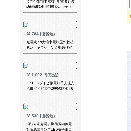
ミニ小型懐中電灯5号電池子供
幼稚園晨検照明可愛いレディ
ースライト青は電池2本をプレ
ゼントします。
￥
784 円(税込)
充電式led大懐中電灯屋外超明
るいキャプション遠射釣り家
庭用緊急照明KP-613 B集光
300 m遠射
￥
1,092 円(税込)
L 2 LEDダイビ懐電灯黄光強光
遠射ダイビ水中26650防水T 6
単段補光ランプL 2白光単一ダ
イビ懐中電灯
￥
536 円(税込)
消防対応急電多機能両頭停電
対応急電ランプLED安全出口