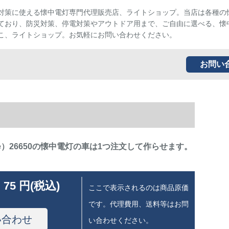
対策に使える懐中電灯専門代理販売店、ライトショップ。当店は各種の
ており、防災対策、停電対策やアウトドア用まで、ご自由に選べる、懐
こ、ライトショップ。お気軽にお問い合わせください。
お問い
ire）26650の懐中電灯の車は1つ注文して作らせます。
 75 円(税込)
ここで表示されるのは商品原価
です。代理費用、送料等はお問
い合わせ
い合わせください。