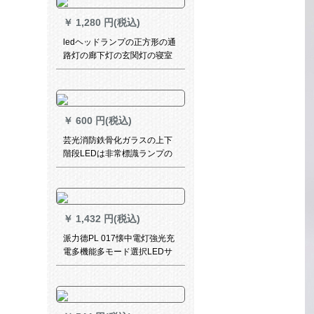
￥
1,280 円(税込)
ledヘッドランプの正方形の通
路灯の廊下灯の玄関灯の寝室
灯の暖かいロマンチックな陽
のスタンドの小さい照明器具
【昇格アクリルモデル】28
cmの双色光24 W 8-12㎡が適
￥
600 円(税込)
しています。
芸光消防鉄骨化ガラスの上下
階段LEDは非常標識ランプの
安全出口の避難指示灯の高輝
度緑光トイレの左方向を示し
ます。
￥
1,432 円(税込)
派力德PL 017懐中電灯強光充
電多機能多モード選択LEDサ
ーチライト屋外懐中電灯弱光
コース二