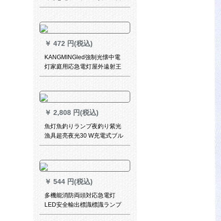
疎開対応急電新国标（正方
向）
￥
472 円(税込)
KANGMINGled強制光懐中電
灯家庭用応急電灯屋外遠射王
可伸縮性焦点調整アルミニウ
ム合金懐中電灯防水夜行ミニ
充電小懐中電灯KM-L 260-明
るい黒
￥
2,808 円(税込)
魚灯魚釣りランプ夜釣り紫光
漁具超亮夜光30 W充電式ブル
ーライト懐中灯強光100灯+充
電線+差込み支柱
￥
544 円(税込)
多機能消防両頭対応急電灯
LED安全輸出標識標識ランプ
一体停電照明両用（双方向）