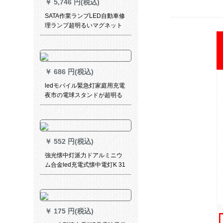
￥
5,746 円(税込)
SATA作業ランプLED自動車修
理ランプ超明るいマグネット
充電ランプ屋外緊急灯90767
￥
686 円(税込)
ledモバイル緊急灯家庭用充電
夜市の電球スタンドが超明る
い省エネ神器停電予備照明
KM-7681-公式標準装備
￥
552 円(税込)
強光懐中灯派力ドアルミニウ
ム合金led充電式懐中電灯K 31
遠射伸縮式焦点調整プレゼン
ト
￥
175 円(税込)