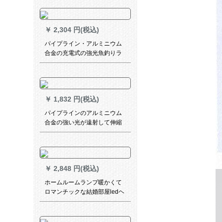
新国标
￥
2,304 円(税込)
パイプライン・アルミニウム
合金の充電式の強光魚釣りラ
ンプ青色の遠射屋外夜釣りラ
ンプ防水夜釣りランプの双灯
頭探照灯の赤色
￥
1,832 円(税込)
パイプラインのアルミニウム
合金の強い光が遠射して伸縮
して焦点調整の懐中電灯led懐
中電灯が充電できます。屋外
騎走の遠射防水防身ズームの
騎乗は緊急電灯に対応しま
￥
2,848 円(税込)
す。
ホームルームランプ暖かくて
ロマンチックな結婚部屋ledヘ
ッドランプ現代簡単家庭用創
意的な個性的な部屋の照明器
具心月-正白光