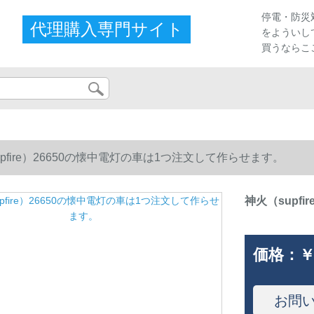
停電・防災
代理購入専門サイト
をよういし
買うならこ
upfire）26650の懐中電灯の車は1つ注文して作らせます。
神火（supf
価格：
￥
お問