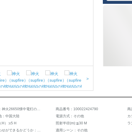
>
商品名称：神火26650懐中電灯の財布
商品番号：100022424790
商
地：中国大陸
電源方式：その他
カ
H）:≤5 H
照射半径(m):≦30 M
ラ
ピント合わせができるかどうか：ピント合わせができない
適用シーン：その他