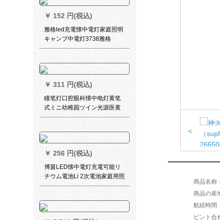
￥
152 円(税込)
雅格led充電懐中電灯家庭照明
キャンプ中電灯3738雅格
3738。
￥
311 円(税込)
瞳笔灯口腔眼科懐中电灯黄笔
式ミニ幼稚园ツイン光源医黄
光_晶青_懐中电灯
<
￥
256 円(税込)
博茵LED懐中電灯充電可能リ
チウム電池Li 2次電池家庭用照
明屋外応急ミニ懐中電灯
商品の産
KANGMING 8821（紙幣検査
灯付き）
航続時間（