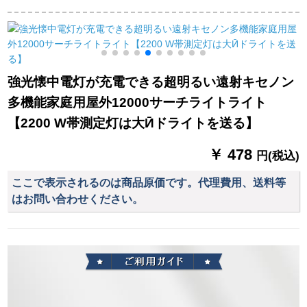
い野外夜釣り_ドライ
明器具家庭用の停電
ッドはズーム懐中電
l
トDL-1158(単充電器)
予備led応急電電球大
灯三灯の三灯ヘッド
発光面充電UFOラン
ズームの金白色光+4
プ85 W
電池+直充+双槽充
強光懐中電灯が充電できる超明るい遠射キセノン
多機能家庭用屋外12000サーチライトライト
【2200 W帯測定灯は大Ӣドライトを送る】
￥ 478
円(税込)
ここで表示されるのは商品原価です。代理費用、送料等
はお問い合わせください。