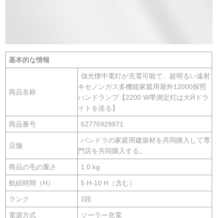
基本的な情報
強光懐中電灯が充電可能で、超明るい遠射
キセノンガス多機能家庭用屋外12000探照
商品名称
ハンドランプ【2200 W帯測定灯は大Ӣドラ
イトを送る】
商品番号
62776929871
パンドラの家庭用建築材を共同購入して専
店舗
門店を共同購入する。
商品の毛の重さ
1.0 kg
航続時間（H）
5 H-10 H（含む）
ランク
2段
電源方式
ソーラー充電