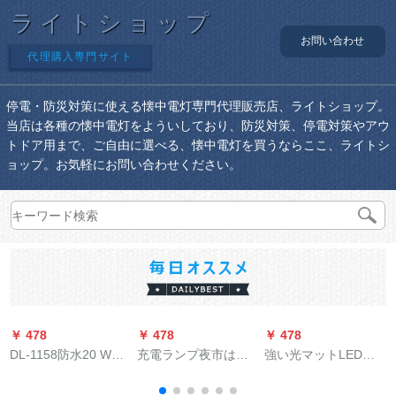
ライトショップ
お問い合わせ
代理購入専門サイト
停電・防災対策に使える懐中電灯専門代理販売店、ライトショップ。
当店は各種の懐中電灯をよういしており、防災対策、停電対策やアウ
トドア用まで、ご自由に選べる、懐中電灯を買うならここ、ライトシ
ョップ。お気軽にお問い合わせください。
￥ 478
￥ 478
￥ 478
￥
DL-1158防水20 W強
充電ランプ夜市は露
強い光マットLED遠
光LED充電式3リチウ
店の明かりを並べて
射充電リチウム電気
ムイオン屋外超明る
移動します。緊急照
魚釣りランプ屋外ヘ