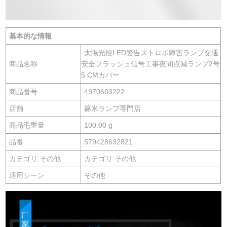
基本的な情報
太陽光控LED警告ストロボ障害ランプ交通
商品名称
安全フラッシュ信号工事夜間点滅ランプ2号
5 CMカバー
商品番号
4970603222
店舗
篠米ランプ専門店
商品毛重量
100.00 g
品番
579428632821
カテゴリ:その他
カテゴリ:その他
適用シーン
その他