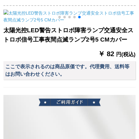
プで禅意別荘書房レ
エレベーター非常用
のオフィスのベッド
ストランの照明器具8
電気自亮9 W
ヘッドの小さい電気
亮
頭を簡単に予約しま
スタンドを読みま
す。
す。
太陽光控LED警告ストロボ障害ランプ交通安全ス
トロボ信号工事夜間点滅ランプ2号5 CMカバー
￥ 82
円(税込)
ここで表示されるのは商品原価です。代理費用、送料等
はお問い合わせください。