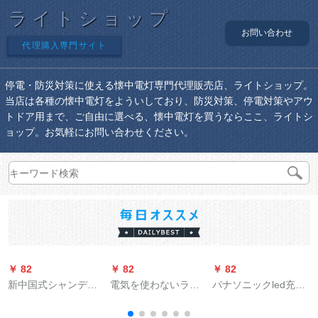
ライトショップ
お問い合わせ
代理購入専門サイト
停電・防災対策に使える懐中電灯専門代理販売店、ライトショップ。
当店は各種の懐中電灯をよういしており、防災対策、停電対策やアウ
トドア用まで、ご自由に選べる、懐中電灯を買うならここ、ライトシ
ョップ。お気軽にお問い合わせください。
￥ 82
￥ 82
￥ 82
￥
新中国式シャンデリ
電気を使わないラン
パナソニックled充電
ア客間灯は現代家庭
プled充電照明器具停
スタンド目保護デス
用の大気質鉄芸ラン
電電球予備灯家庭用
ク大学生は寮の寝室