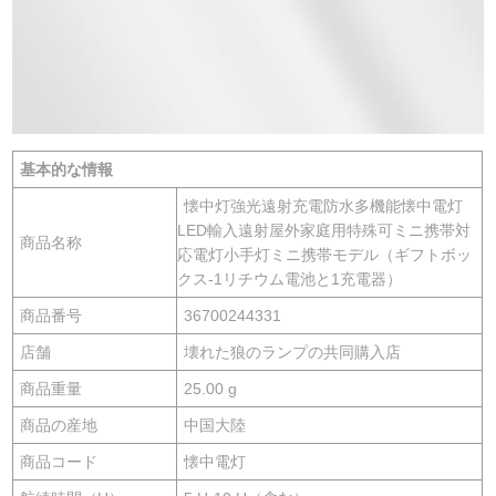
基本的な情報
懐中灯強光遠射充電防水多機能懐中電灯
LED輸入遠射屋外家庭用特殊可ミニ携帯対
商品名称
応電灯小手灯ミニ携帯モデル（ギフトボッ
クス-1リチウム電池と1充電器）
商品番号
36700244331
店舗
壊れた狼のランプの共同購入店
商品重量
25.00 g
商品の産地
中国大陸
商品コード
懐中電灯