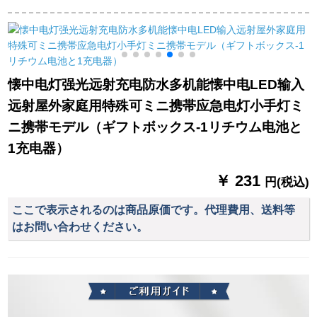
るい外に移動して予
灯双头照灯応急通过
色
備の電気瓶を移動し
消防CCC认证
ます。
懐中电灯强光远射充电防水多机能懐中电LED输入
远射屋外家庭用特殊可ミニ携帯应急电灯小手灯ミ
ニ携帯モデル（ギフトボックス-1リチウム电池と
1充电器）
￥ 231
円(税込)
ここで表示されるのは商品原価です。代理費用、送料等
はお問い合わせください。