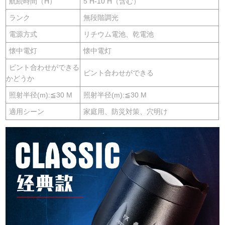
航続時間（H）
5 H-10 H（含む）
ランク
無段階調光
電源方式
リチウム電池、乾電池
懐中電灯
懐中電灯
ピント合わせができる
ピント合わせができる
かどうか
照射半径(m):≦30 M
照射半径(m):≦30 M
適用シーン
家庭用、防災対策、穴明け