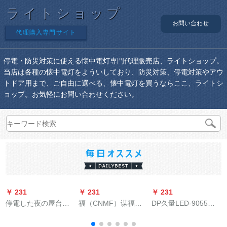
ライトショップ
お問い合わせ
代理購入専門サイト
停電・防災対策に使える懐中電灯専門代理販売店、ライトショップ。
当店は各種の懐中電灯をよういしており、防災対策、停電対策やアウ
トドア用まで、ご自由に選べる、懐中電灯を買うならここ、ライトシ
ョップ。お気軽にお問い合わせください。
￥ 231
￥ 231
￥ 231
￥
停電した夜の屋台の
福（CNMF）谋福新
DP久量LED-9055充
充電用電球LEDが出
国家标双_ライト消防
電式LED懐中ランプ2
店しています。超明
应急电灯停电应急电
段350ミリアンペア赤
電