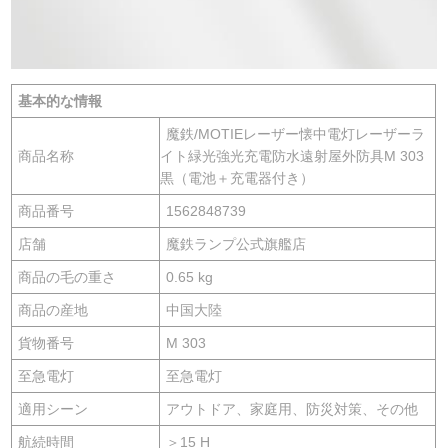
基本的な情報
魔鉄/MOTIEレーザー懐中電灯レーザーラ
商品名称
イト緑光強光充電防水遠射屋外防具M 303
黒（電池＋充電器付き）
商品番号
1562848739
店舗
魔鉄ランプ公式旗艦店
商品の毛の重さ
0.65 kg
商品の産地
中国大陸
貨物番号
M 303
至急電灯
至急電灯
適用シーン
アウトドア、家庭用、防災対策、その他
航続時間
＞15 H