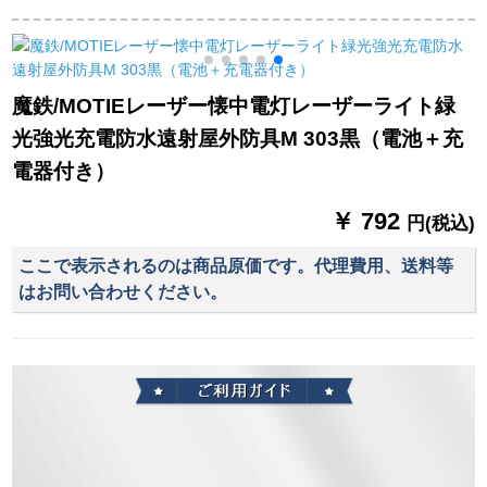
プは緊急電灯家庭用
リチウム電池-青
電不思議省エネ水が
の充電照明で停電し
あれば、ボールバブ
ます。led予備ランプ
ルランプの経済モデ
は65 Wアップグレー
ル5 Wを点灯します。
魔鉄/MOTIEレーザー懐中電灯レーザーライト緑
ドします。
光強光充電防水遠射屋外防具M 303黒（電池＋充
電器付き）
￥ 792
円(税込)
ここで表示されるのは商品原価です。代理費用、送料等
はお問い合わせください。