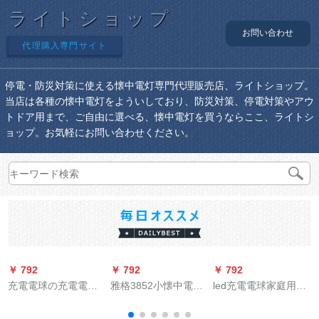
ライトショップ
お問い合わせ
代理購入専門サイト
停電・防災対策に使える懐中電灯専門代理販売店、ライトショップ。
当店は各種の懐中電灯をよういしており、防災対策、停電対策やアウ
トドア用まで、ご自由に選べる、懐中電灯を買うならここ、ライトシ
ョップ。お気軽にお問い合わせください。
￥ 792
￥ 792
￥ 792
￥
充電電球の充電電球
雅格3852小懐中電灯
led充電電球家庭用イ
のスタンドランプが
充電式家庭用led携帯
ンテリジェント停電
超明るい夜市のラン
ミニ懐電灯雅格3852
対応緊急電灯自動充