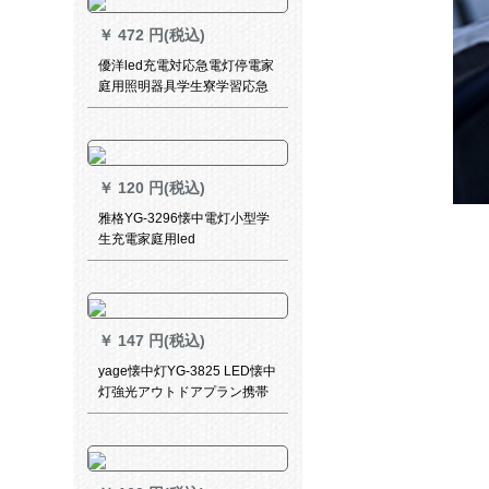
￥
472 円(税込)
優洋led充電対応急電灯停電家
庭用照明器具学生寮学習応急
電灯家庭用懐中電灯でUSB充
電ランプを光らせます。
￥
120 円(税込)
雅格YG-3296懐中電灯小型学
生充電家庭用led
￥
147 円(税込)
yage懐中灯YG-3825 LED懐中
灯強光アウトドアプラン携帯
照明懐中電灯/カスタマイズ可
能