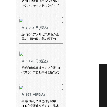
充電LED電球低圧12 V熟食ハ
ロゲンフルーツ豚肉ライト48
v夜市の屋台ランプled電気瓶
ランプ100ワットの充電式海
鮮ランプ（赤と白の光）その
他
￥
6,048 円(税込)
近代的なアメリカ式黒色の金
属の三脚の鉄の芸の帽子のス
タンドの家のホテルの見本の
部屋の書斎の古銅の電気スタ
ンドに達します。
￥
1,120 円(税込)
照明自動車修理ランプ充電led
作業ランプ自動車修理応急点
検ランプ磁石工具ランプG
5（ライト＋充電線＋電池＋シ
ートチャージ）
￥
976 円(税込)
停電に応じて緊急灯家庭用
LED充電電球が明るく、防水