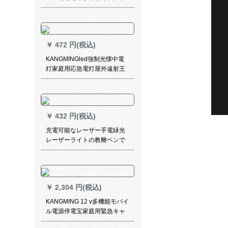
移動夜市の露店屋外蓄電灯Aタ
イプが120 Wを超えて、10-16
時間の航続が可能です。
￥
472 円(税込)
KANGMINGled強制光懐中電
灯家庭用応急電灯屋外遠射王
可伸縮性焦点調整アルミニウ
ム合金懐中電灯防水夜行ミニ
充電小懐中電灯KM-L 260-明
るい黒
￥
432 円(税込)
充電可能なレーザー手電緑光
レーザーライトの教鞭ペンで
あるレーザー光線の遠射教鞭
は、星ペンの白い緑の光+usb
データ線+七色の光を指しま
す。
￥
2,304 円(税込)
KANGMING 12 v多機能モバイ
ル電源停電宝家庭用緊急キャ
ンプの露店ランプネイチャー