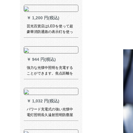
バッテリー太陽充電プラスイ
ンバータ220 V KM-920標準装
備は1700 mAです。
￥
1,200 円(税込)
芸光百貨店はLEDを使って超
豪華消防通路の表示灯を使っ
て、安全出口の避難標識が明
るくて、緑の両面の安全出口
の右側にあります。
￥
944 円(税込)
強力な光懐中照明を充電する
ことができます。焦点距離を
調節できます。防水の遠射照
明の標準装備です。
￥
1,032 円(税込)
パワード充電式の強い光懐中
電灯照明長久遠射照明防塵屋
外夜行防身黒の標準装備