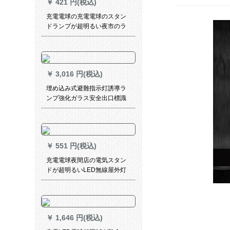
￥
421 円(税込)
充電電球の充電電球のスタン
ドランプが超明るい夜市のラ
ンプは緊急電灯家庭用の充電
照明で停電します。led予備ラ
ンプは65 Wアップグレードし
ます。
￥
3,016 円(税込)
埋め込み式避難指示灯誘導ラ
ンプ強化ガラス安全出口標識
灯透明吊牌安全出口E 1図
￥
551 円(税込)
充電電球夜間店の電気スタン
ドが超明るいLED無線屋外灯
が停電したら、緊急灯家庭用
省エネプラン90 W【10時間】
携帯電話に充電する。
￥
1,646 円(税込)