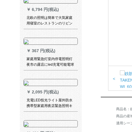
￥
6,794 円(税込)
北欧の照明は簡単で大気家庭
用寝室のレストランのリビン
グライトが贅沢なガラスの創
意を軽くした後、現代の吊り
下げランプ6頭の黒-三色LED
光源
￥
367 円(税込)
家庭用緊急灯室内停電照明灯
夜市の露店にled充電可能電球
が超明るいDC-1500
<
￥
2,095 円(税込)
充電LED投光ライト屋外防水
携帯型家庭用夜店緊急照明キ
商品名：鉄
ャスター電球50 w緊急防水ラ
商品の産
イト