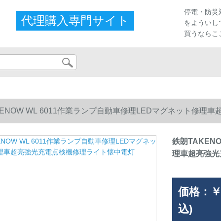
停電・防災
代理購入専門サイト
をよういし
買うならこ
KENOW WL 6011作業ランプ自動車修理LEDマグネット修
鉄朗TAKEN
理車超亮強光
価格：
￥
込)