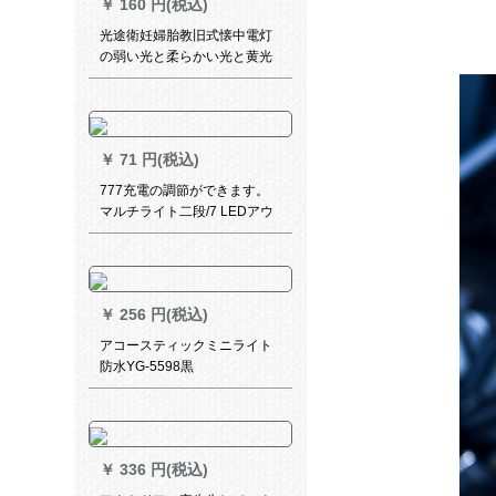
￥
160 円(税込)
光途衛妊婦胎教旧式懐中電灯
の弱い光と柔らかい光と黄光
眼科クリプトンガス豆2節5号
電筒1節5号（電池1本を送
る）
￥
71 円(税込)
777充電の調節ができます。
マルチライト二段/7 LEDアウ
トドア光マット狩り魚釣りラ
ンプ卸売り7灯頭(2段位)
￥
256 円(税込)
アコースティックミニライト
防水YG-5598黒
￥
336 円(税込)