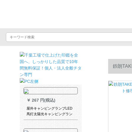
ライトショップ
鉄朗TA
￥
267 円(税込)
屋外キャンピングランプLED
馬灯太陽光キャンピングラン
プ緊急灯テントランプ充電式
強光懐灯516品質モデル航続9-
15時間-黒