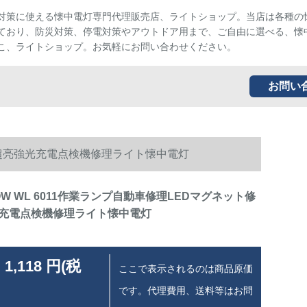
対策に使える懐中電灯専門代理販売店、ライトショップ。当店は各種の
ており、防災対策、停電対策やアウトドア用まで、ご自由に選べる、懐
こ、ライトショップ。お気軽にお問い合わせください。
お問い
理車超亮強光充電点検機修理ライト懐中電灯
OW WL 6011作業ランプ自動車修理LEDマグネット修
充電点検機修理ライト懐中電灯
 1,118 円(税
ここで表示されるのは商品原価
です。代理費用、送料等はお問