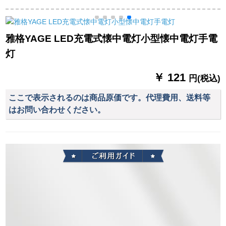
電池スタンドランプ
LED電球版+90ワット
明るいトイレの寮の
超明るい電球2段防水
【黄光】+15時間
寝室に眠るライト三
モデル80 W（2本電
+USB
本ソケット1 Wホワイ
雅格YAGE LED充電式懐中電灯小型懐中電灯手電
池）
ト
灯
￥ 121
円(税込)
ここで表示されるのは商品原価です。代理費用、送料等
はお問い合わせください。