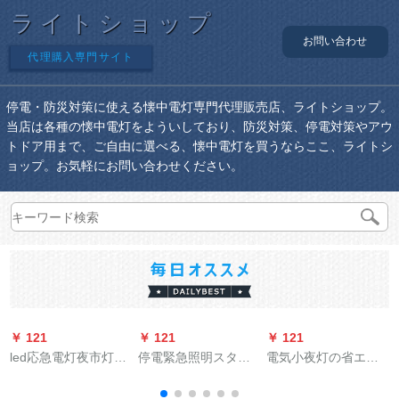
ライトショップ
お問い合わせ
代理購入専門サイト
停電・防災対策に使える懐中電灯専門代理販売店、ライトショップ。
当店は各種の懐中電灯をよういしており、防災対策、停電対策やアウ
トドア用まで、ご自由に選べる、懐中電灯を買うならここ、ライトシ
ョップ。お気軽にお問い合わせください。
￥ 121
￥ 121
￥ 121
￥
led応急電灯夜市灯充
停電緊急照明スタン
電気小夜灯の省エネ
L
電省エネランプ屋外
ド家庭用スーパー省
電球ミニコンセント
家庭用照明リチウム
エネモバイル充電式
式のスイッチ付き超
水