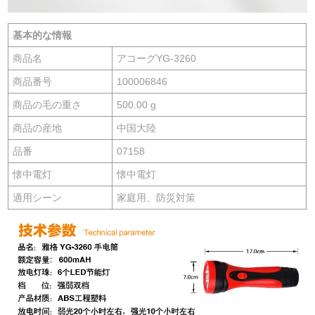
基本的な情報
商品名
アコーグYG-3260
商品番号
100006846
商品の毛の重さ
500.00 g
商品の産地
中国大陸
品番
07158
懐中電灯
懐中電灯
適用シーン
家庭用、防災対策