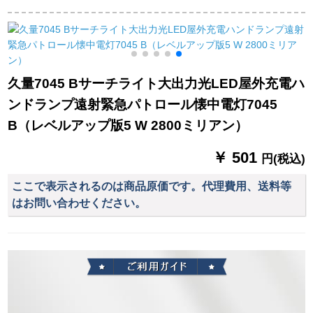
強光遠射ミニ多機能
用充パッド感応式
るレーザー光線の遠
野外チャープチ懐中
1403
射教鞭は、星ペンの
電灯8717【太陽光懐
白い緑の光+usbデー
中電灯】トランペッ
タ線+七色の光を指し
ト15.5 cm
ます。
久量7045 Bサーチライト大出力光LED屋外充電ハ
ンドランプ遠射緊急パトロール懐中電灯7045
B（レベルアップ版5 W 2800ミリアン）
￥ 501
円(税込)
ここで表示されるのは商品原価です。代理費用、送料等
はお問い合わせください。