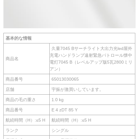
基本的な情報
久量7045 Bサーチライト大出力光led屋外
充電ハンドランプ遠射緊急パトロール懐中
商品名
電灯7045 B（レベルアップ版5瓦2800ミリ
アン）
商品番号
65013030065
店舗
宇振が激買いしています。
商品の毛の重さ
1.0 kg
商品番号
E 4 zDT 85 Y
航続時間（H）:≤5 H
航続時間（H）:≤5 H
ランク
シングル