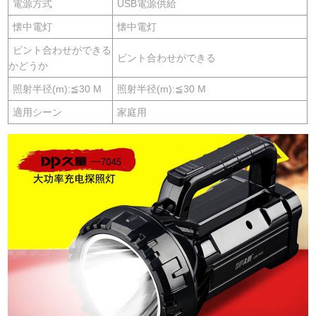
電源方式
USB電源供給
懐中電灯
懐中電灯
ピント合わせができる
ピント合わせができる
かどうか
照射半径(m):≦30 M
照射半径(m):≦30 M
適用シーン
家庭用