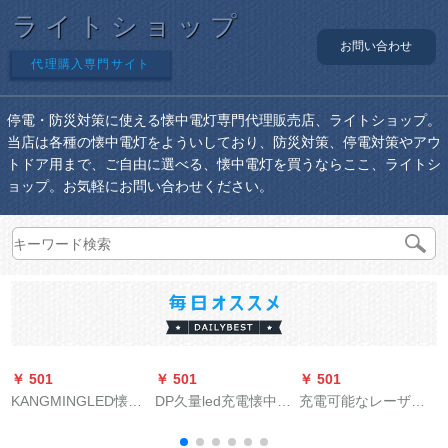
ライトショップ
お問い合わせ
代理購入専門サイト
停電・防災対策に使える懐中電灯専門代理販売店、ライトショップ。
当店は各種の懐中電灯をよういしており、防災対策、停電対策やアウ
トドア用まで、ご自由に選べる、懐中電灯を買うならここ、ライトシ
ョップ。お気軽にお問い合わせください。
￥ 501
￥ 501
￥ 501
￥
KANGMINGLED懐中
DP久量led充電懐中電
充電可能なレーザー
電灯家庭用太陽光充
灯小夜灯led双モード
手電緑光レーザーラ
電屋外照明懐中電灯
強光屋外灯应急灯両
イトの教鞭ペンであ