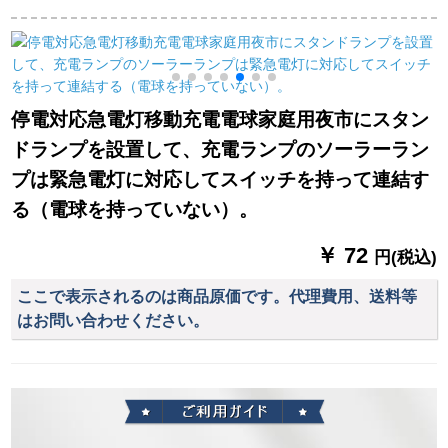
LED防爆安全出口
ド屋外緊急灯懐中電
華コース（レベルア
（中号/右）
灯S 38二電一充
ップタイプ20 W）
停電対応急電灯移動充電電球家庭用夜市にスタン
ドランプを設置して、充電ランプのソーラーラン
プは緊急電灯に対応してスイッチを持って連結す
る（電球を持っていない）。
￥ 72
円(税込)
ここで表示されるのは商品原価です。代理費用、送料等
はお問い合わせください。