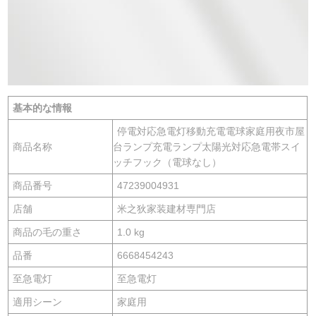
基本的な情報
停電対応急電灯移動充電電球家庭用夜市屋
商品名称
台ランプ充電ランプ太陽光対応急電帯スイ
ッチフック（電球なし）
商品番号
47239004931
店舗
米之狄家装建材専門店
商品の毛の重さ
1.0 kg
品番
6668454243
至急電灯
至急電灯
適用シーン
家庭用