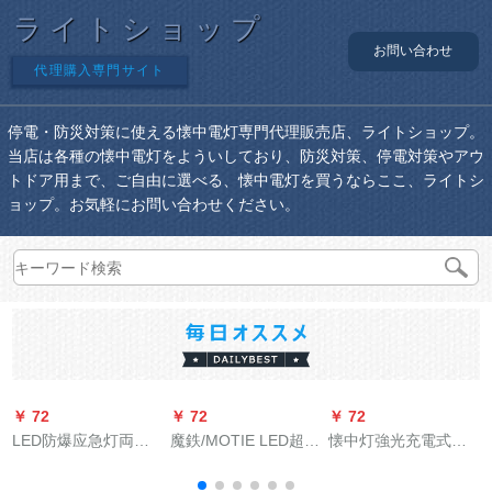
ライトショップ
お問い合わせ
代理購入専門サイト
停電・防災対策に使える懐中電灯専門代理販売店、ライトショップ。
当店は各種の懐中電灯をよういしており、防災対策、停電対策やアウ
トドア用まで、ご自由に選べる、懐中電灯を買うならここ、ライトシ
ョップ。お気軽にお問い合わせください。
￥ 72
￥ 72
￥ 72
￥
LED防爆应急灯両頭
魔鉄/MOTIE LED超亮
懐中灯強光充電式多
应急灯標識灯避難灯
強光懐中電灯防水防
機能家庭用ミニ屋外
安全出口消防应急灯
身充電遠射ミニライ
遠射特殊兵水5000豪