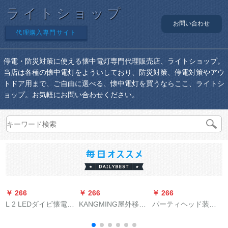
ライトショップ
お問い合わせ
代理購入専門サイト
停電・防災対策に使える懐中電灯専門代理販売店、ライトショップ。
当店は各種の懐中電灯をよういしており、防災対策、停電対策やアウ
トドア用まで、ご自由に選べる、懐中電灯を買うならここ、ライトシ
ョップ。お気軽にお問い合わせください。
￥ 266
￥ 266
￥ 266
￥
L 2 LEDダイビ懐電灯
KANGMING屋外移動
パーティヘッド装着
黄光強光遠射ダイビ
電源大容量led応急電
型の夜釣り用ライト
水中26650防水T 6単
灯太陽光充電警告灯
アルミニウム合金充