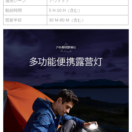
適用シーン
アウトドア
航続時間
5 H-10 H（含む）
照射半径
30 M-80 M（含む）