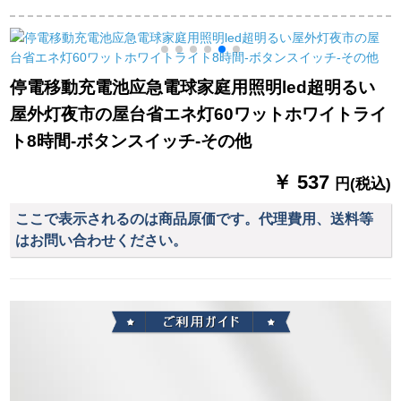
す。LED省エネアウ
るい外に移動して予
車修理灯用緊急灯修
トドアで充電できる
備の電気瓶を移動し
理灯黄色
電球新型充電ランプ
ます。
150ワットの航続時間
停電移動充電池应急電球家庭用照明led超明るい
は5-20時間です。磁
屋外灯夜市の屋台省エネ灯60ワットホワイトライ
石付きです。
ト8時間-ボタンスイッチ-その他
￥ 537
円(税込)
ここで表示されるのは商品原価です。代理費用、送料等
はお問い合わせください。