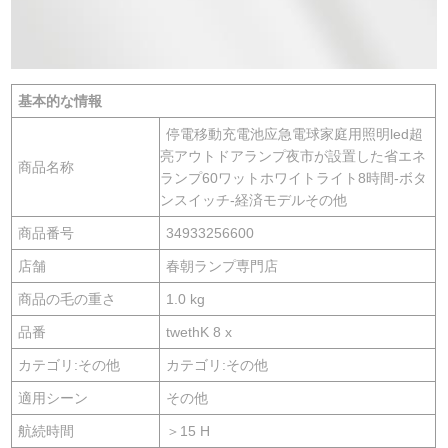
基本的な情報
停電移動充電池应急電球家庭用照明led超
亮アウトドアランプ夜市が設置した省エネ
商品名称
ランプ60ワットホワイトライト8時間-ボタ
ンスイッチ-経済モデルその他
商品番号
34933256600
店舗
春朝ランプ専門店
商品の毛の重さ
1.0 kg
品番
twethK 8 x
カテゴリ:その他
カテゴリ:その他
適用シーン
その他
航続時間
＞15 H