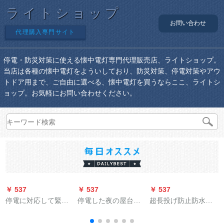
ライトショップ
お問い合わせ
代理購入専門サイト
停電・防災対策に使える懐中電灯専門代理販売店、ライトショップ。
当店は各種の懐中電灯をよういしており、防災対策、停電対策やアウ
トドア用まで、ご自由に選べる、懐中電灯を買うならここ、ライトシ
ョップ。お気軽にお問い合わせください。
￥ 537
￥ 537
￥ 537
￥
停電に対応して緊急
停電した夜の屋台の
超長投げ防止防水強
D
灯家庭用夜市神器で
充電用電球LEDが出
磁性LED検査修理ラ
露店照明が点灯しま
店しています。超明
ンプLED作業灯自動